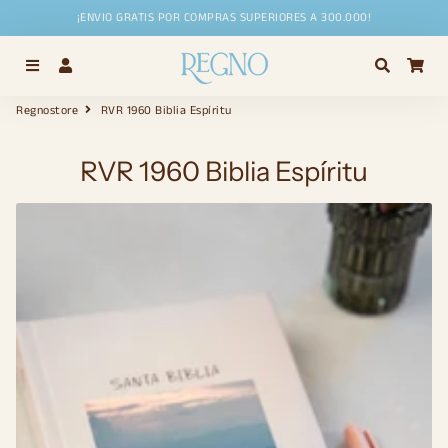
¡ENVIO GRATIS POR COMPRAS SUPERIORES A 300.000!
Menú
Ingresar
Buscar
Car
Regnostore
RVR 1960 Biblia Espíritu
RVR 1960 Biblia Espíritu