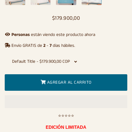
$179.900,00
Precio
Precio
habitual
de
oferta
Personas
están viendo este producto ahora
Envío GRATIS de
2
-
7
días hábiles.
AGREGAR AL CARRITO
⭐⭐⭐⭐⭐
EDICIÓN LIMITADA