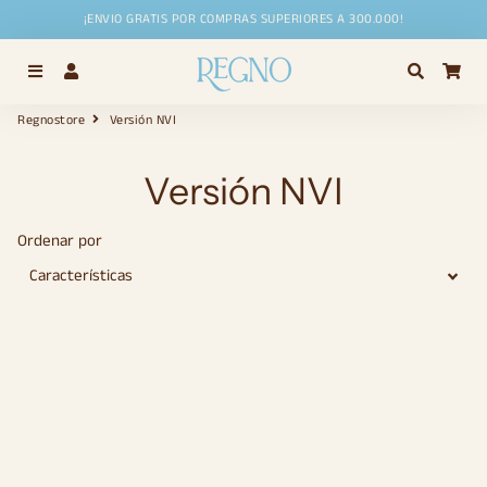
¡ENVIO GRATIS POR COMPRAS SUPERIORES A 300.000!
Menú
Ingresar
Buscar
Car
Regnostore
Versión NVI
Versión NVI
Ordenar por