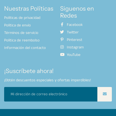
Nuestras Políticas
Siguenos en
Redes
Políticas de privacidad
Facebook
Política de envío
Twitter
Términos de servicio
Pinterest
Política de reembolso
Instagram
Información del contacto
YouTube
¡Suscríbete ahora!
¡Obtén descuentos especiales y ofertas imperdibles!