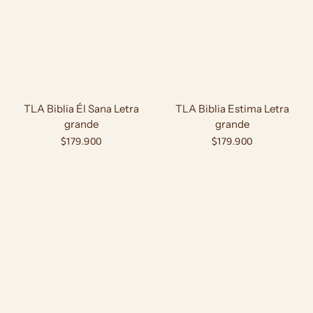
TLA Biblia Él Sana Letra
TLA Biblia Estima Letra
grande
grande
Precio
$179.900
Precio
$179.900
habitual
habitual