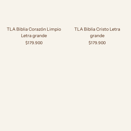
TLA Biblia Corazón Limpio
TLA Biblia Cristo Letra
Letra grande
grande
Precio
$179.900
Precio
$179.900
habitual
habitual