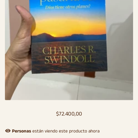
$72.400,00
Precio
Precio
habitual
de
oferta
Personas
están viendo este producto ahora