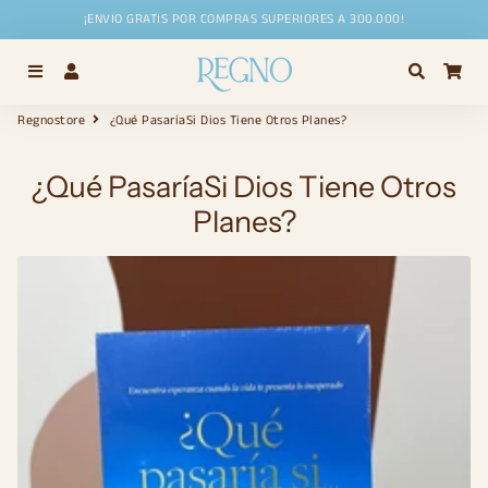
¡ENVIO GRATIS POR COMPRAS SUPERIORES A 300.000!
Menú
Ingresar
Buscar
Car
Regnostore
¿Qué PasaríaSi Dios Tiene Otros Planes?
¿Qué PasaríaSi Dios Tiene Otros
Planes?