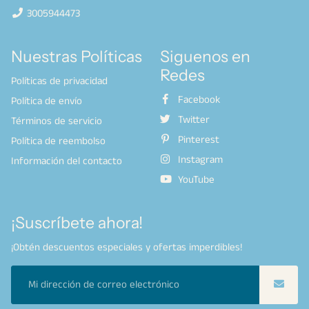
3005944473
Nuestras Políticas
Siguenos en
Redes
Políticas de privacidad
Facebook
Política de envío
Twitter
Términos de servicio
Pinterest
Política de reembolso
Instagram
Información del contacto
YouTube
¡Suscríbete ahora!
¡Obtén descuentos especiales y ofertas imperdibles!