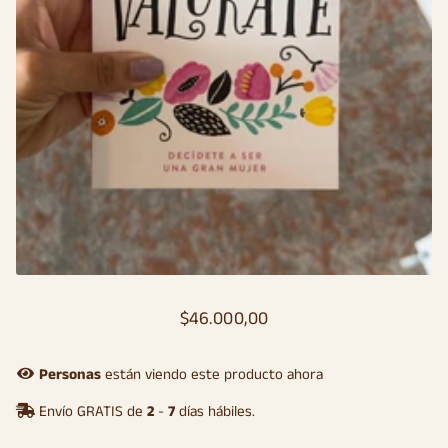
$46.000,00
Precio
Precio
habitual
de
oferta
Personas
están viendo este producto ahora
Envío GRATIS de
2
-
7
días hábiles.