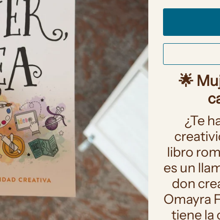
🌟 Muj
c
¿Te h
creativi
libro ro
es un lla
don crea
Omayra F
tiene la