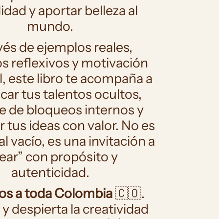
lidad y aportar belleza al
era
mundo.
vés de ejemplos reales,
os reflexivos y motivación
l, este libro te acompaña a
icar tus talentos ocultos,
te de bloqueos internos y
 tus ideas con valor. No es
 vacío, es una invitación a
rear” con propósito y
autenticidad.
os a toda Colombia
🇨🇴.
c y despierta la creatividad