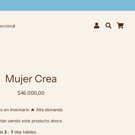
Ingresar
Buscar
Carr
vocional
Mujer Crea
$46.000,00
Precio
Precio
habitual
de
oferta
s en inventario 🔥 Alta demanda
tán viendo este producto ahora
de
2
-
7
días hábiles.