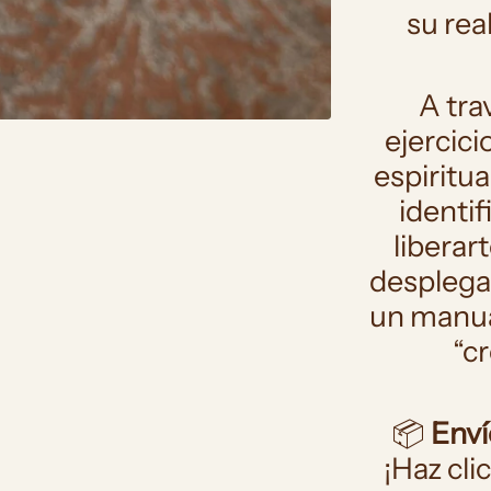
su rea
 ¡Obtén 10% de descuento en tu prim
compra!
A tra
ejercici
Ingresa tu correo y usa el código
REGNO10
al finalizar tu compra.
espiritua
identif
liberar
desplegar
Continuar sin descuento
un manual
“c
📦
Enví
¡Haz cli