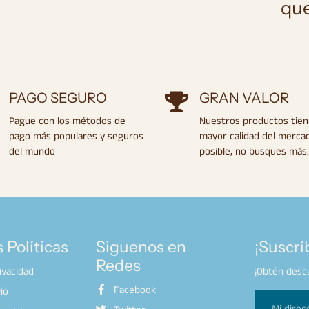
que
PAGO SEGURO
GRAN VALOR
Pague con los métodos de
Nuestros productos tien
pago más populares y seguros
mayor calidad del merca
del mundo
posible, no busques más.
 Políticas
Siguenos en
¡Suscrí
Redes
rivacidad
¡Obtén descu
Facebook
ío