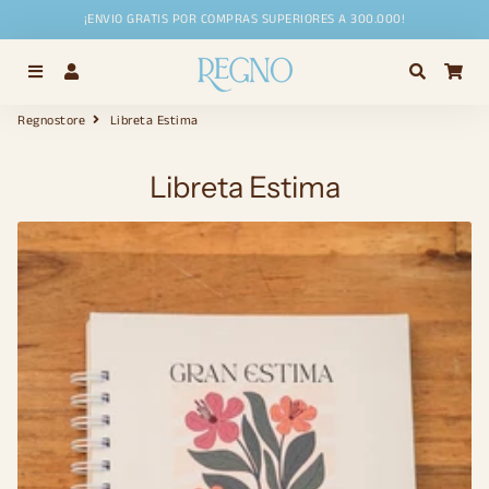
¡ENVIO GRATIS POR COMPRAS SUPERIORES A 300.000!
Menú
Ingresar
Buscar
Car
Regnostore
Libreta Estima
Libreta Estima