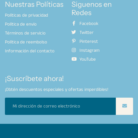
Nuestras Políticas
Siguenos en
Redes
Políticas de privacidad
Facebook
Política de envío
Twitter
Términos de servicio
Pinterest
Política de reembolso
Instagram
Información del contacto
YouTube
¡Suscríbete ahora!
¡Obtén descuentos especiales y ofertas imperdibles!
Copyright