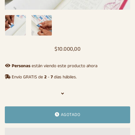
$10.000,00
Precio
Precio
habitual
de
oferta
Personas
están viendo este producto ahora
Envío GRATIS de
2
-
7
días hábiles.
AGOTADO