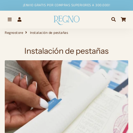
¡ENVIO GRATIS POR COMPRAS SUPERIORES A 300.000!
Menú
Ingresar
Buscar
Car
Regnostore
Instalación de pestañas
Instalación de pestañas