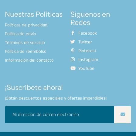
Nuestras Políticas
Siguenos en
Redes
Políticas de privacidad
Facebook
Política de envío
Twitter
Términos de servicio
Pinterest
Política de reembolso
Instagram
Información del contacto
YouTube
¡Suscríbete ahora!
¡Obtén descuentos especiales y ofertas imperdibles!