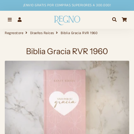
¡ENVIO GRATIS POR COMPRAS SUPERIORES A 300.000!
Menú
Ingresar
Buscar
Car
Regnostore
Diseños Raíces
Biblia Gracia RVR 1960
Biblia Gracia RVR 1960