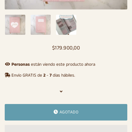
$179.900,00
Precio
Precio
habitual
de
oferta
Personas
están viendo este producto ahora
Envío GRATIS de
2
-
7
días hábiles.
AGOTADO