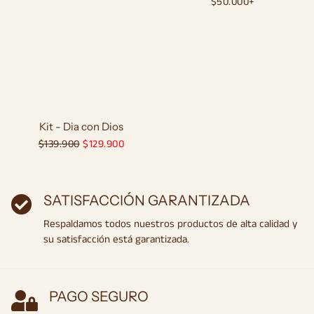
Precio
$50.000+
habitual
habitual
Kit - Dia con Dios
Precio
$139.900
Precio
$129.900
habitual
de
oferta
SATISFACCIÓN GARANTIZADA
Respaldamos todos nuestros productos de alta calidad y
su satisfacción está garantizada.
PAGO SEGURO