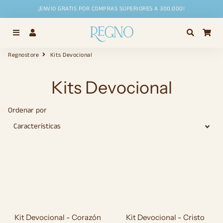
¡ENVIO GRATIS POR COMPRAS SUPERIORES A 300.000!
Menú
Ingresar
Buscar
Car
Regnostore
Kits Devocional
Kits Devocional
Ordenar por
Kit Devocional - Corazón
Kit Devocional - Cristo