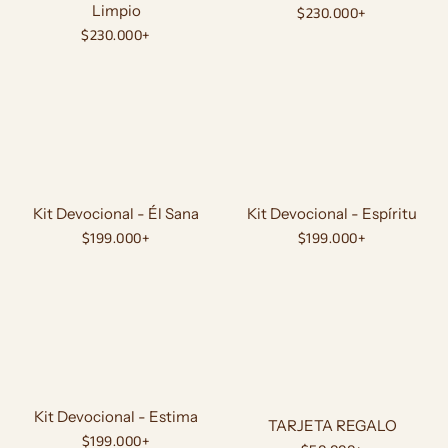
Limpio
Precio
$230.000+
Precio
$230.000+
habitual
habitual
Kit Devocional - Él Sana
Kit Devocional - Espíritu
Precio
$199.000+
Precio
$199.000+
habitual
habitual
Kit Devocional - Estima
TARJETA REGALO
Precio
$199.000+