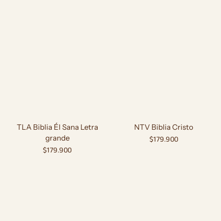
TLA Biblia Él Sana Letra
NTV Biblia Cristo
grande
Precio
$179.900
Precio
$179.900
habitual
habitual