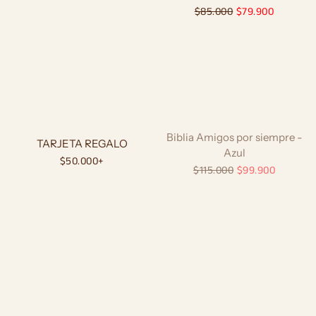
oferta
Precio
$85.000
Precio
$79.900
habitual
de
oferta
Biblia Amigos por siempre -
TARJETA REGALO
Azul
Precio
$50.000+
Precio
$115.000
Precio
$99.900
habitual
habitual
de
oferta