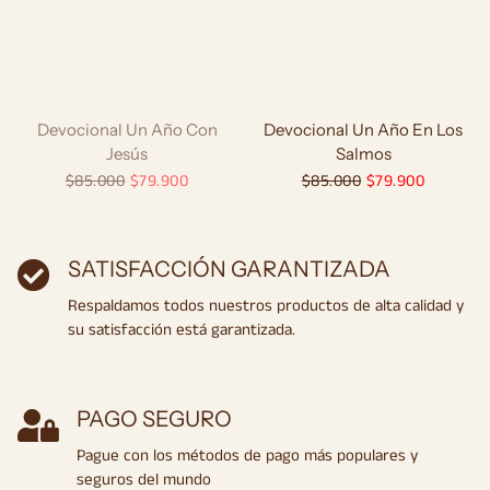
Devocional Un Año Con
Devocional Un Año En Los
Jesús
Salmos
Precio
$85.000
Precio
$79.900
Precio
$85.000
Precio
$79.900
habitual
de
habitual
de
oferta
oferta
SATISFACCIÓN GARANTIZADA
Respaldamos todos nuestros productos de alta calidad y
su satisfacción está garantizada.
PAGO SEGURO
Pague con los métodos de pago más populares y
seguros del mundo