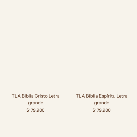
TLA Biblia Cristo Letra
TLA Biblia Espíritu Letra
grande
grande
Precio
$179.900
Precio
$179.900
habitual
habitual