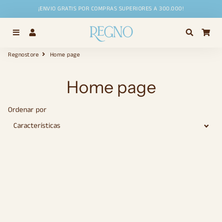
¡ENVIO GRATIS POR COMPRAS SUPERIORES A 300.000!
Menú
Ingresar
Buscar
Car
Regnostore
Home page
Home page
Ordenar por