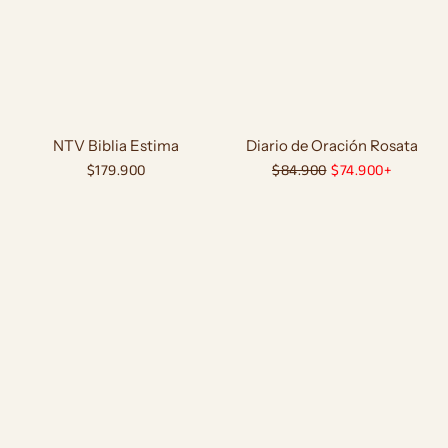
NTV Biblia Estima
Diario de Oración Rosata
Precio
$179.900
Precio
$84.900
Precio
$74.900+
habitual
habitual
de
oferta