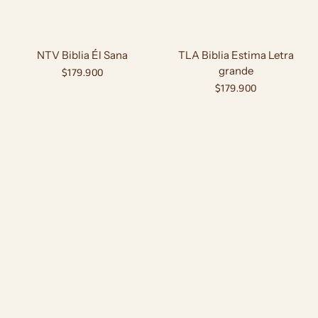
NTV Biblia Él Sana
TLA Biblia Estima Letra
grande
Precio
$179.900
habitual
Precio
$179.900
habitual