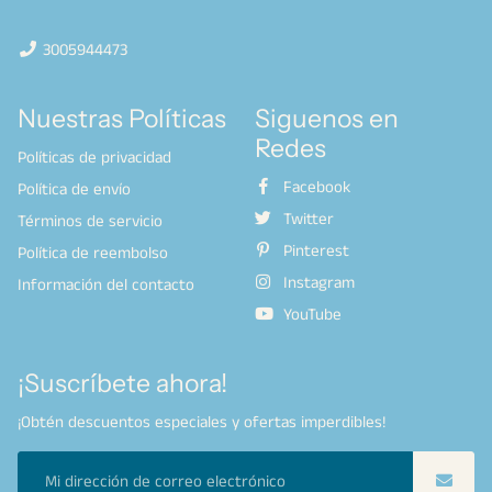
3005944473
Nuestras Políticas
Siguenos en
Redes
Políticas de privacidad
Facebook
Política de envío
Twitter
Términos de servicio
Pinterest
Política de reembolso
Instagram
Información del contacto
YouTube
¡Suscríbete ahora!
¡Obtén descuentos especiales y ofertas imperdibles!