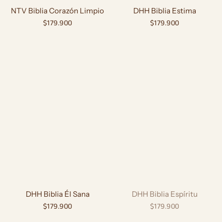
NTV Biblia Corazón Limpio
DHH Biblia Estima
Precio
$179.900
Precio
$179.900
habitual
habitual
DHH Biblia Él Sana
DHH Biblia Espíritu
Precio
$179.900
Precio
$179.900
habitual
habitual