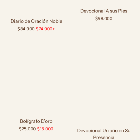
Devocional A sus Pies
Precio
$58.000
Diario de Oración Noble
habitual
Precio
$84.900
Precio
$74.900+
habitual
de
oferta
Bolígrafo D’oro
Precio
$25.000
Precio
$15.000
Devocional Un año en Su
habitual
de
Presencia