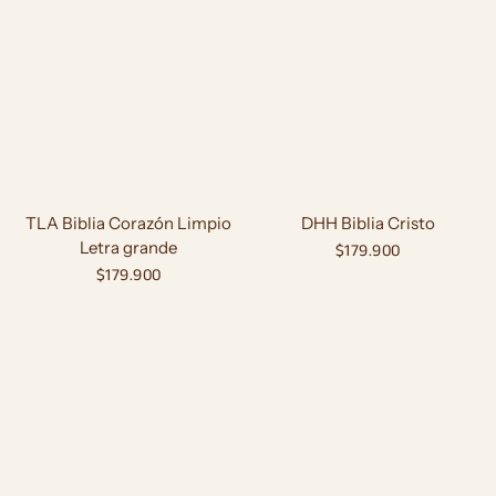
TLA Biblia Corazón Limpio
DHH Biblia Cristo
Letra grande
Precio
$179.900
Precio
$179.900
habitual
habitual