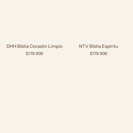
DHH Biblia Corazón Limpio
NTV Biblia Espíritu
Precio
$179.900
Precio
$179.900
habitual
habitual